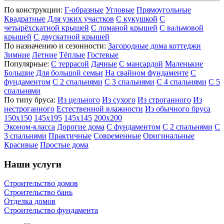
По конструкции:
Г-образные
Угловые
Прямоугольные
Квадратные
Для узких участков
С кукушкой
С
четырёхскатной крышей
С ломаной крышей
С вальмовой
крышей
С двускатной крышей
По назначению и сезонности:
Загородные дома коттеджи
Зимние
Летние
Тёплые
Гостевые
Популярные:
С террасой
Дачные
С мансардой
Маленькие
Большие
Для большой семьи
На свайном фундаменте
С
фундаментом
С 2 спальнями
С 3 спальнями
С 4 спальнями
С 5
спальнями
По типу бруса:
Из цельного
Из сухого
Из строганного
Из
нестроганного
Естественной влажности
Из обычного бруса
150х150
145х195
145х145
200х200
Эконом-класса
Дорогие дома
С фундаментом
С 2 спальнями
С
3 спальнями
Практичные
Современные
Оригинальные
Красивые
Простые дома
Наши услуги
Строительство домов
Строительство бань
Отделка домов
Строительство фундамента