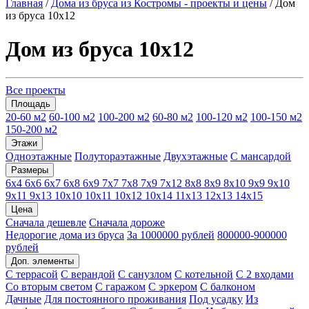
Главная
/
Дома из бруса из Костромы - проекты и цены
/
Дом
из бруса 10х12
Дом из бруса 10х12
Все проекты
Площадь
20-60 м2
60-100 м2
100-200 м2
60-80 м2
100-120 м2
100-150 м2
150-200 м2
Этажи
Одноэтажные
Полутораэтажные
Двухэтажные
С мансардой
Размеры
6х4
6х6
6х7
6х8
6х9
7х7
7х8
7х9
7х12
8х8
8х9
8х10
9х9
9х10
9х11
9х13
10х10
10х11
10х12
10х14
11х13
12х13
14х15
Цена
Сначала дешевле
Сначала дороже
Недорогие дома из бруса
За 1000000 рублей
800000-900000
рублей
Доп. элементы
С террасой
С верандой
С санузлом
С котельной
С 2 входами
Со вторым светом
С гаражом
С эркером
С балконом
Дачные
Для постоянного проживания
Под усадку
Из