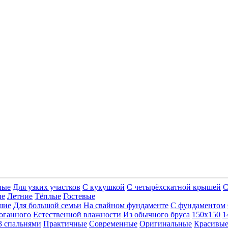
ные
Для узких участков
С кукушкой
С четырёхскатной крышей
С
ие
Летние
Тёплые
Гостевые
шие
Для большой семьи
На свайном фундаменте
С фундаментом
оганного
Естественной влажности
Из обычного бруса
150х150
1
3 спальнями
Практичные
Современные
Оригинальные
Красивы