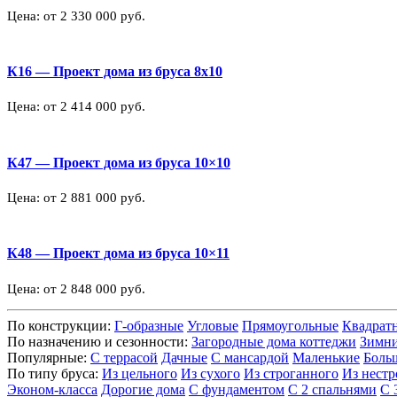
Цена: от 2 330 000 руб.
К16 — Проект дома из бруса 8х10
Цена: от 2 414 000 руб.
К47 — Проект дома из бруса 10×10
Цена: от 2 881 000 руб.
К48 — Проект дома из бруса 10×11
Цена: от 2 848 000 руб.
По конструкции:
Г-образные
Угловые
Прямоугольные
Квадрат
По назначению и сезонности:
Загородные дома коттеджи
Зимн
Популярные:
С террасой
Дачные
С мансардой
Маленькие
Боль
По типу бруса:
Из цельного
Из сухого
Из строганного
Из нестр
Эконом-класса
Дорогие дома
С фундаментом
С 2 спальнями
С 