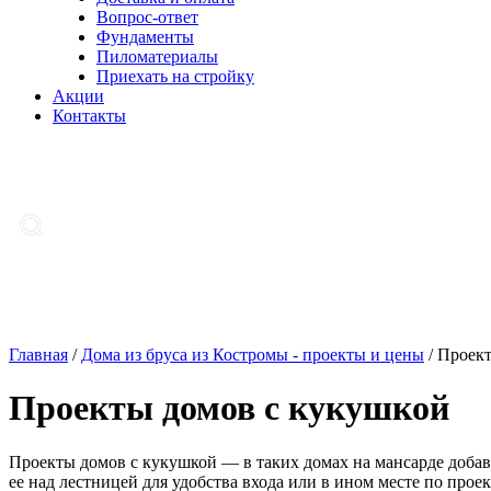
Вопрос-ответ
Фундаменты
Пиломатериалы
Приехать на стройку
Акции
Контакты
Главная
/
Дома из бруса из Костромы - проекты и цены
/
Проект
Проекты домов с кукушкой
Проекты домов с кукушкой — в таких домах на мансарде добав
ее над лестницей для удобства входа или в ином месте по проек