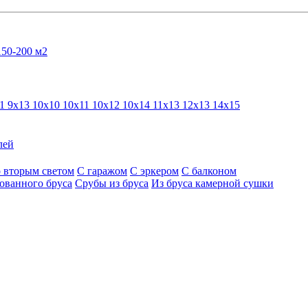
150-200 м2
11
9х13
10х10
10х11
10х12
10х14
11х13
12х13
14х15
лей
 вторым светом
С гаражом
С эркером
С балконом
ованного бруса
Срубы из бруса
Из бруса камерной сушки