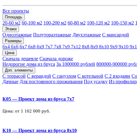
Все проекты
Площадь
20-60 м2
60-100 м2
100-200 м2
60-80 м2
100-120 м2
100-150 м2
Этажи
Одноэтажные
Полутораэтажные
Двухэтажные
С мансардой
Размеры
6х4
6х6
6х7
6х8
6х9
7х7
7х8
7х9
7х12
8х8
8х9
8х10
9х9
9х10
9х
Цена
Сначала дешевле
Сначала дороже
Недорогие дома из бруса
За 1000000 рублей
800000-900000 руб
Доп. элементы
С террасой
С верандой
С санузлом
С котельной
С 2 входами
Со
Дачные
Для постоянного проживания
Под усадку
Из профилир
К05 — Проект дома из бруса 7х7
Цена: от 1 102 000 руб.
К10 — Проект дома из бруса 8х10