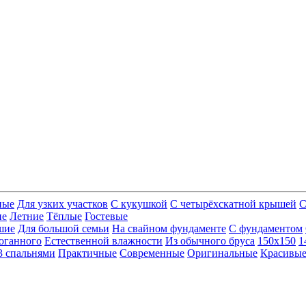
ные
Для узких участков
С кукушкой
С четырёхскатной крышей
С
ие
Летние
Тёплые
Гостевые
шие
Для большой семьи
На свайном фундаменте
С фундаментом
оганного
Естественной влажности
Из обычного бруса
150х150
1
3 спальнями
Практичные
Современные
Оригинальные
Красивы