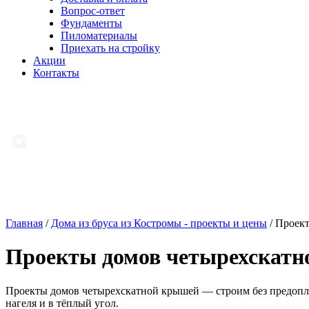
Вопрос-ответ
Фундаменты
Пиломатериалы
Приехать на стройку
Акции
Контакты
Главная
/
Дома из бруса из Костромы - проекты и цены
/
Проект
Проекты домов четырехскат
Проекты домов четырехскатной крышей — строим без предоплат
нагеля и в тёплый угол.