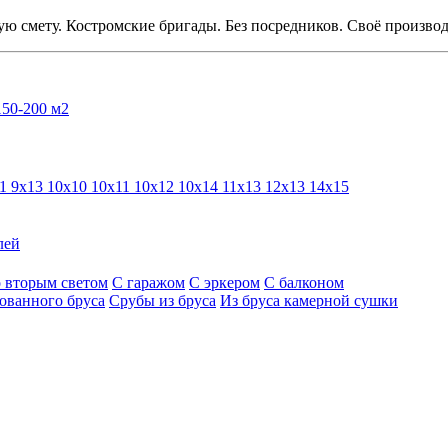
ую смету. Костромские бригады. Без посредников. Своё производ
150-200 м2
11
9х13
10х10
10х11
10х12
10х14
11х13
12х13
14х15
лей
 вторым светом
С гаражом
С эркером
С балконом
ованного бруса
Срубы из бруса
Из бруса камерной сушки