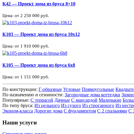
К42 — Проект дома из бруса 8×10
Цена: от 2 250 000 руб.
К103 — Проект дома из бруса 10х12
Цена: от 1 910 000 руб.
К105 — Проект дома из бруса 6х8
Цена: от 1 151 000 руб.
По конструкции:
Г-образные
Угловые
Прямоугольные
Квадрат
По назначению и сезонности:
Загородные дома коттеджи
Зимн
Популярные:
С террасой
Дачные
С мансардой
Маленькие
Боль
По типу бруса:
Из цельного
Из сухого
Из строганного
Из нестр
Эконом-класса
Дорогие дома
С фундаментом
С 2 спальнями
С 
Наши услуги
Строительство домов