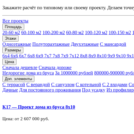
Закажите расчёт по типовому или своему проекту. Делаем точн
Все проекты
Площадь
20-60 м2
60-100 м2
100-200 м2
60-80 м2
100-120 м2
100-150 м2
Этажи
Одноэтажные
Полутораэтажные
Двухэтажные
С мансардой
Размеры
6х4
6х6
6х7
6х8
6х9
7х7
7х8
7х9
7х12
8х8
8х9
8х10
9х9
9х10
9х
Цена
Сначала дешевле
Сначала дороже
Недорогие дома из бруса
За 1000000 рублей
800000-900000 руб
Доп. элементы
С террасой
С верандой
С санузлом
С котельной
С 2 входами
Со
Дачные
Для постоянного проживания
Под усадку
Из профилир
К17 — Проект дома из бруса 8х10
Цена: от 2 607 000 руб.