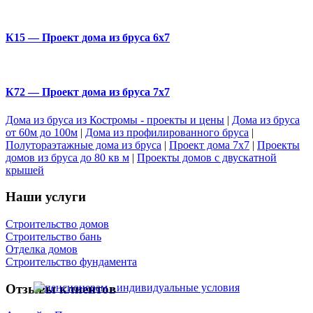
К15 — Проект дома из бруса 6х7
К72 — Проект дома из бруса 7х7
Дома из бруса из Костромы - проекты и цены
|
Дома из бруса
от 60м до 100м
|
Дома из профилированного бруса
|
Полутораэтажные дома из бруса
|
Проект дома 7х7
|
Проекты
домов из бруса до 80 кв м
|
Проекты домов с двускатной
крышей
Наши услуги
Строительство домов
Строительство бань
Отделка домов
Строительство фундамента
Отзывы клиентов