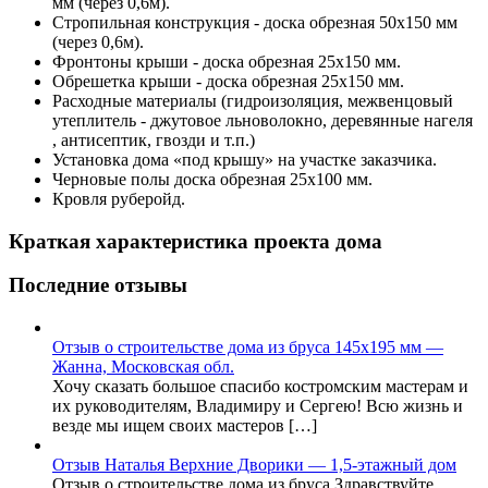
мм (через 0,6м).
Стропильная конструкция - доска обрезная 50х150 мм
(через 0,6м).
Фронтоны крыши - доска обрезная 25х150 мм.
Обрешетка крыши - доска обрезная 25х150 мм.
Расходные материалы (гидроизоляция, межвенцовый
утеплитель - джутовое льноволокно, деревянные нагеля
, антисептик, гвозди и т.п.)
Установка дома «под крышу» на участке заказчика.
Черновые полы
доска обрезная 25х100 мм
.
Кровля руберойд.
Краткая характеристика проекта дома
Последние отзывы
Отзыв о строительстве дома из бруса 145х195 мм —
Жанна, Московская обл.
Хочу сказать большое спасибо костромским мастерам и
их руководителям, Владимиру и Сергею! Всю жизнь и
везде мы ищем своих мастеров […]
Отзыв Наталья Верхние Дворики — 1,5-этажный дом
Отзыв о строительстве дома из бруса Здравствуйте