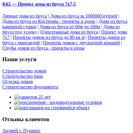
К62 — Проект дома из бруса 7х7,5
Дачные дома из бруса
|
Дома из бруса за 1000000 рублей
|
Дома из бруса из Костромы - проекты и цены
|
Дома из бруса
камерной сушки
|
Дома из бруса от 60м до 100м
|
Дома из
бруса под усадку
|
Одноэтажные дома из бруса
|
Проект дома
7х7
|
Проекты домов из бруса до 80 кв м
|
Проекты домов из
бруса с мансардой
|
Проекты домов с двускатной крышей
|
Срубы домов из бруса - проекты и цены
Наши услуги
Строительство домов
Строительство бань
Отделка домов
Строительство фундамента
Отзывы клиентов
Андрей г. Пущино