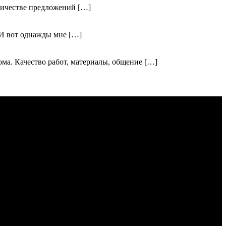
оличестве предложений […]
 И вот однажды мне […]
ма. Качество работ, материалы, общение […]