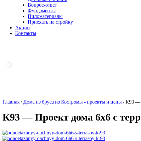
Вопрос-ответ
Фундаменты
Пиломатериалы
Приехать на стройку
Акции
Контакты
Главная
/
Дома из бруса из Костромы - проекты и цены
/
К93 — 
К93 — Проект дома 6х6 с тер