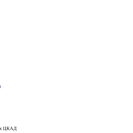
и
лах ЦКАД