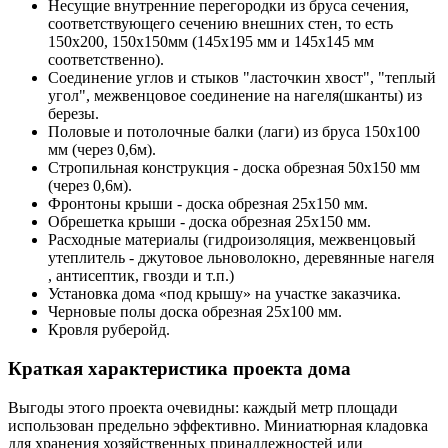
Несущие внутренние перегородки из бруса сечения,
соответствующего сечению внешних стен, то есть
150х200, 150х150мм (145х195 мм и 145х145 мм
соответственно).
Соединение углов и стыков "ласточкин хвост", "теплый
угол", межвенцовое соединение на нагеля(шканты) из
березы.
Половые и потолочные балки (лаги) из бруса 150х100
мм (через 0,6м).
Стропильная конструкция - доска обрезная 50х150 мм
(через 0,6м).
Фронтоны крыши - доска обрезная 25х150 мм.
Обрешетка крыши - доска обрезная 25х150 мм.
Расходные материалы (гидроизоляция, межвенцовый
утеплитель - джутовое льноволокно, деревянные нагеля
, антисептик, гвозди и т.п.)
Установка дома «под крышу» на участке заказчика.
Черновые полы
доска обрезная 25х100 мм
.
Кровля руберойд.
Краткая характеристика проекта дома
Выгоды этого проекта очевидны: каждый метр площади
использован предельно эффективно. Миниатюрная кладовка
для хранения хозяйственных принадлежностей или