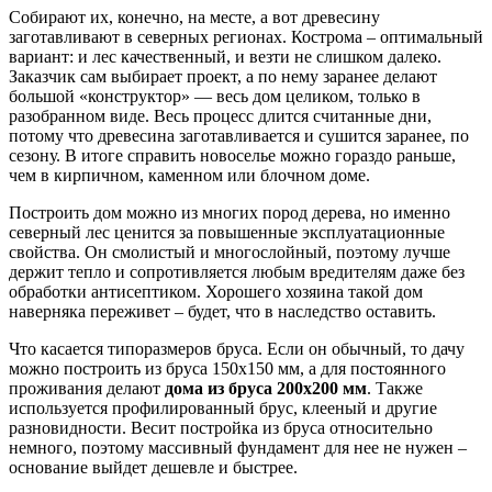
Собирают их, конечно, на месте, а вот древесину
заготавливают в северных регионах. Кострома – оптимальный
вариант: и лес качественный, и везти не слишком далеко.
Заказчик сам выбирает проект, а по нему заранее делают
большой «конструктор» — весь дом целиком, только в
разобранном виде. Весь процесс длится считанные дни,
потому что древесина заготавливается и сушится заранее, по
сезону. В итоге справить новоселье можно гораздо раньше,
чем в кирпичном, каменном или блочном доме.
Построить дом можно из многих пород дерева, но именно
северный лес ценится за повышенные эксплуатационные
свойства. Он смолистый и многослойный, поэтому лучше
держит тепло и сопротивляется любым вредителям даже без
обработки антисептиком. Хорошего хозяина такой дом
наверняка переживет – будет, что в наследство оставить.
Что касается типоразмеров бруса. Если он обычный, то дачу
можно построить из бруса 150х150 мм, а для постоянного
проживания делают
дома из бруса 200х200 мм
. Также
используется профилированный брус, клееный и другие
разновидности. Весит постройка из бруса относительно
немного, поэтому массивный фундамент для нее не нужен –
основание выйдет дешевле и быстрее.