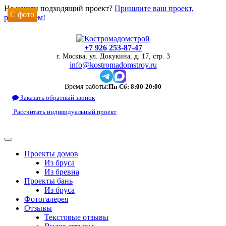
Не нашли подходящий проект?
Пришлите ваш проект,
С фото
рассчитаем!
+7 926 253-87-47
г. Москва, ул. Докукина, д. 17, стр. 3
info@kostromadomstroy.ru
Время работы:
Пн-Сб: 8:00-20:00
Заказать обратный звонок
Рассчитать индивидуальный проект
Проекты домов
Из бруса
Из бревна
Проекты бань
Из бруса
Фотогалерея
Отзывы
Текстовые отзывы